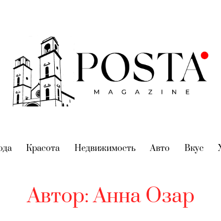
nt)
ода
(current)
Красота
(current)
Недвижимость
(current)
Авто
(current)
Вкус
(cur
Автор:
Анна Озар