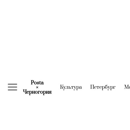
Posta
Культура
(current)
Петербург
(curre
М
×
Черногория
(current)