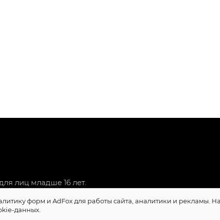
ля лиц младше 16 лет.
алитику форм и AdFox для работы сайта, аналитики и рекламы. 
okie-данных.