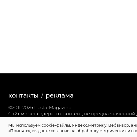
контакты
реклама
©2011-2026 Posta-Magazine
Сайт может содержать контент, не предназначенный д
Политика обработки персональных данных
Мы используем cookie-файлы, Яндекс.Метрику, Вебвизор, ан
Политика cookie
«Принять», вы даете согласие на обработку метрических и co