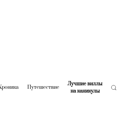
Лучшие виллы
rent)
Хроника
(current)
Путешествие
(current)
на каникулы
(current)