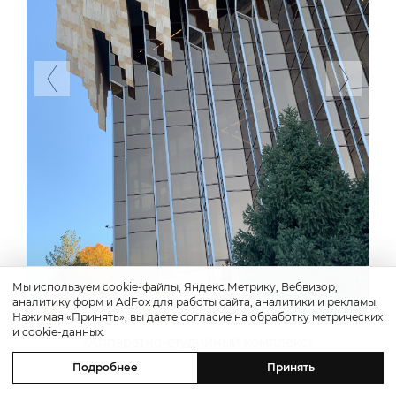
Previous
Next
Мы используем cookie-файлы, Яндекс.Метрику, Вебвизор,
аналитику форм и AdFox для работы сайта, аналитики и рекламы.
Нажимая «Принять», вы даете согласие на обработку метрических
и cookie-данных.
«Аппаратно-студийный комплекс»
Подробнее
Принять
2 / 2