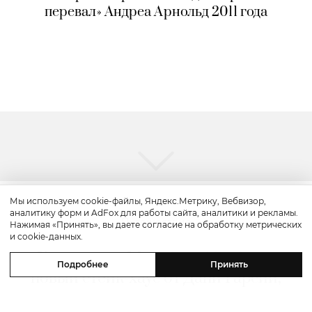
перевал» Андреа Арнольд 2011 года
Мы используем cookie-файлы, Яндекс.Метрику, Вебвизор,
аналитику форм и AdFox для работы сайта, аналитики и рекламы.
Путешествие
Нажимая «Принять», вы даете согласие на обработку метрических
и cookie-данных.
Каникулы в Maxx Royal Bodrum:
Подробнее
Принять
новый стейк-хаус от Дани Гарсии,
лучшие виды на море и