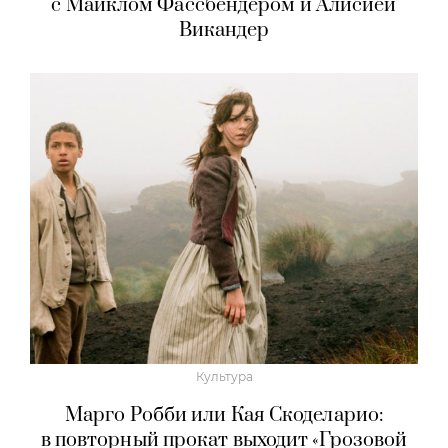
с Майклом Фассбендером и Алисией
Викандер
Культура
Марго Робби или Кая Скоделарио:
в повторный прокат выходит «Грозовой