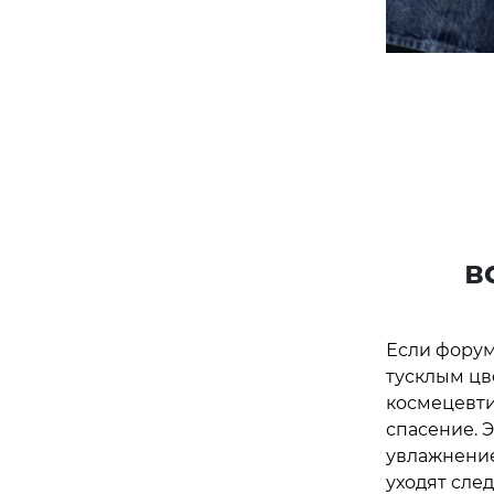
в
Если форум
тусклым цв
космецевти
спасение. 
увлажнение
уходят сле