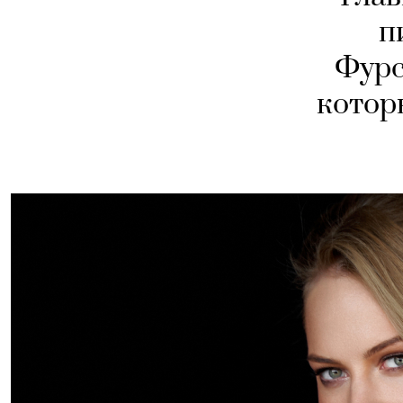
п
Фурс
котор