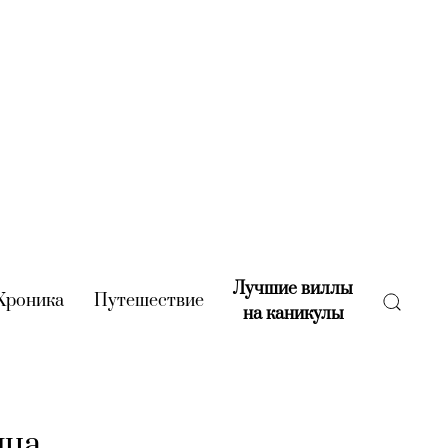
Лучшие виллы
rent)
Хроника
(current)
Путешествие
(current)
на каникулы
(current)
ица