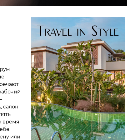
орум
ые
тречают
 рабочий
—
, салон
пять
о время
ебе.
цену или