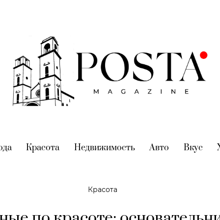
nt)
ода
(current)
Красота
(current)
Недвижимость
(current)
Авто
(current)
Вкус
(cur
Красота
ные по красоте: основательн