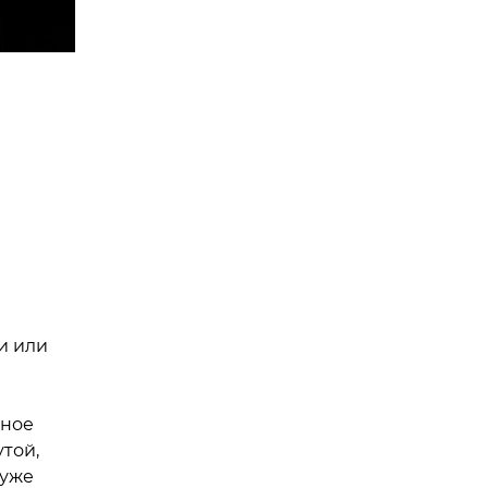
и или
щное
той,
 уже