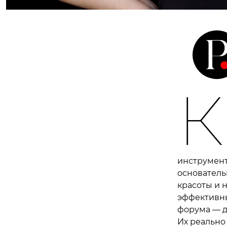
К
инструмент
основатель
красоты и 
эффективны
форума — д
Их реально