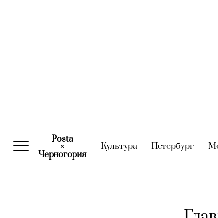
Posta
Культура
(current)
Петербург
(curre
М
×
Черногория
(current)
Глав