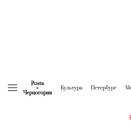
Posta
Культура
(current)
Петербург
(curre
М
×
Черногория
(current)