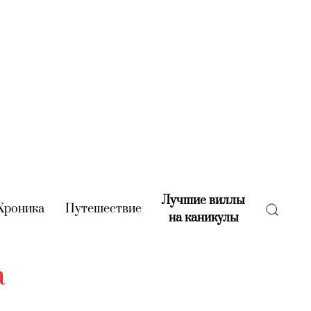
Лучшие виллы
rent)
Хроника
(current)
Путешествие
(current)
на каникулы
(current)
а