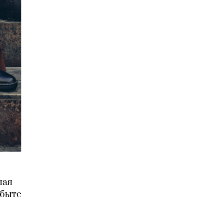
шая
 быте