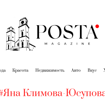
nt)
ода
(current)
Красота
(current)
Недвижимость
(current)
Авто
(current)
Вкус
(cur
#Яна Климова-Юсупов