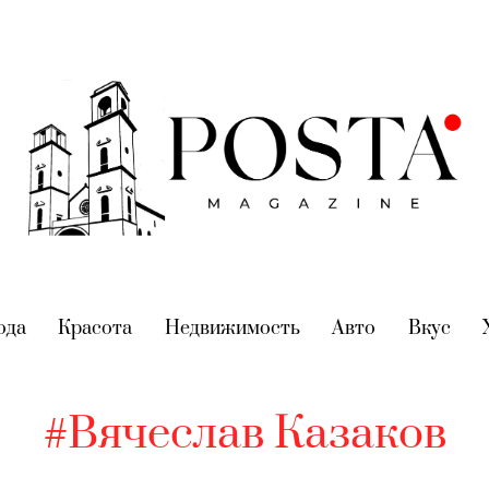
nt)
ода
(current)
Красота
(current)
Недвижимость
(current)
Авто
(current)
Вкус
(cur
#Вячеслав Казаков