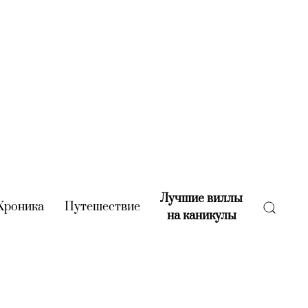
Лучшие виллы
rent)
Хроника
(current)
Путешествие
(current)
на каникулы
(current)