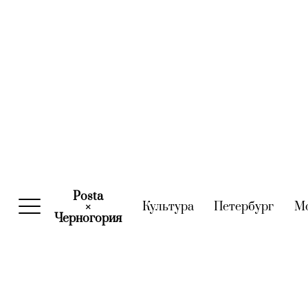
Posta
Культура
(current)
Петербург
(curre
М
×
Черногория
(current)