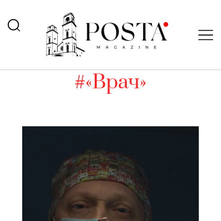
#«Врач»