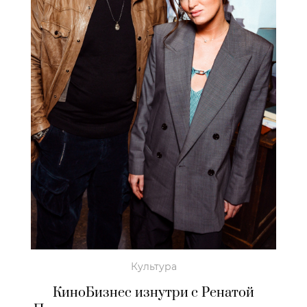
Культура
КиноБизнес изнутри с Ренатой