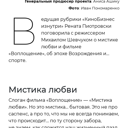
Генеральный продюсер проекта
: Аниса Ашику
Фото
: Иван Пономаренко
В
едущая рубрики «КиноБизнес
изнутри» Рената Пиотровски
поговорила с режиссером
Михаилом Шевчуком о мистике
любви и фильме
«Воплощение», об эпохе Возрождения и…
спорте.
Мистика любви
Слоган фильма «Воплощение» — «Мистика
любви». Но это мистика… бытовая. Это не про
саспенс, а про то, что мы не всегда понимаем,
что происходит… по ту сторону забора,
не знаем, как сложится наш жизненный пазл.