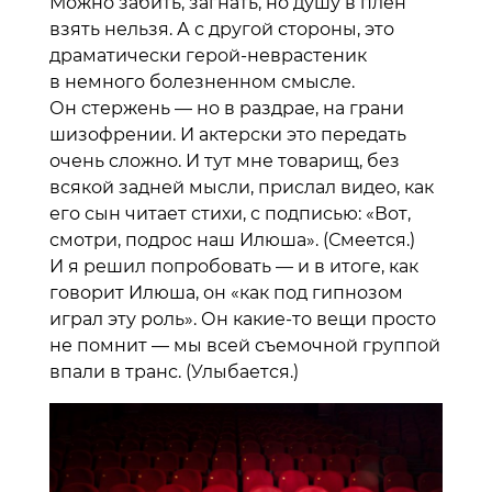
Можно забить, загнать, но душу в плен
взять нельзя. А с другой стороны, это
драматически герой-неврастеник
в немного болезненном смысле.
Он стержень — но в раздрае, на грани
шизофрении. И актерски это передать
очень сложно. И тут мне товарищ, без
всякой задней мысли, прислал видео, как
его сын читает стихи, с подписью: «Вот,
смотри, подрос наш Илюша». (Смеется.)
И я решил попробовать — и в итоге, как
говорит Илюша, он «как под гипнозом
играл эту роль». Он какие-то вещи просто
не помнит — мы всей съемочной группой
впали в транс. (Улыбается.)