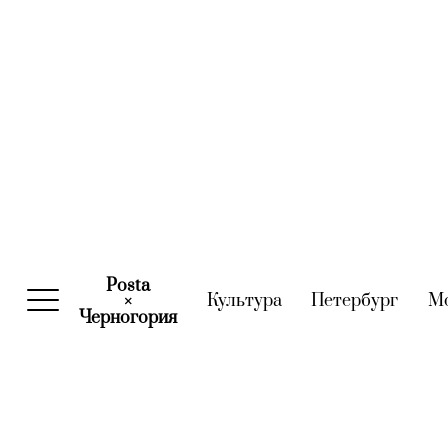
Posta
Культура
(current)
Петербург
(curre
М
×
Черногория
(current)