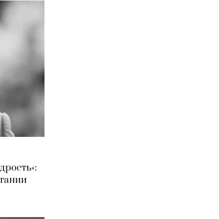
дрость»:
итании