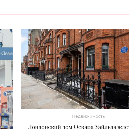
Недвижимость
Лондонский дом Оскара Уайльда жде