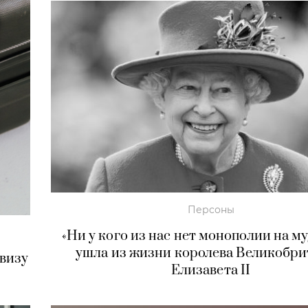
Персоны
«Ни у кого из нас нет монополии на му
ушла из жизни королева Великобр
 визу
Елизавета II