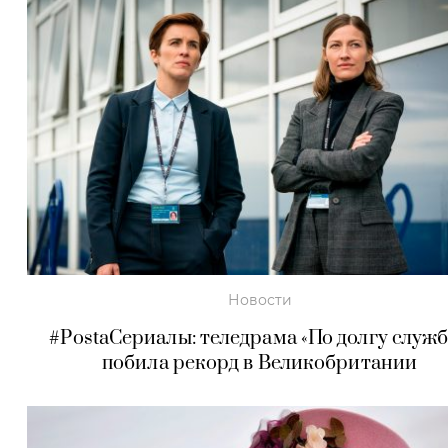
Новости
#PostaСериалы: теледрама «По долгу служ
побила рекорд в Великобритании