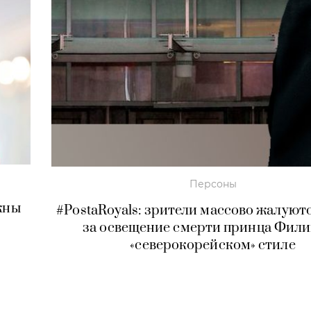
Персоны
жны
#PostaRoyals: зрители массово жалуют
за освещение смерти принца Фили
«северокорейском» стиле