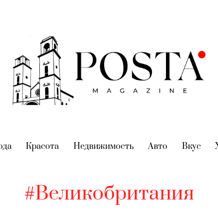
nt)
ода
(current)
Красота
(current)
Недвижимость
(current)
Авто
(current)
Вкус
(cur
#Великобритания