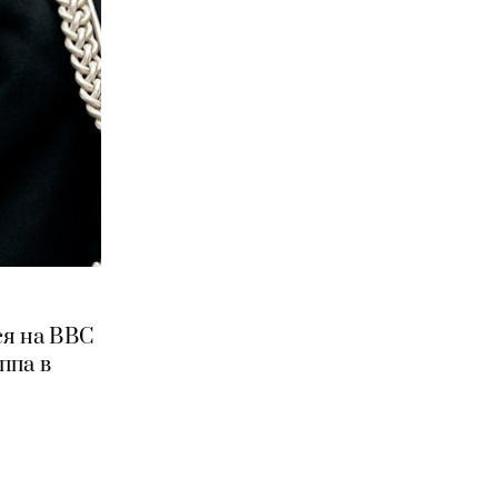
ся на BBC
ппа в