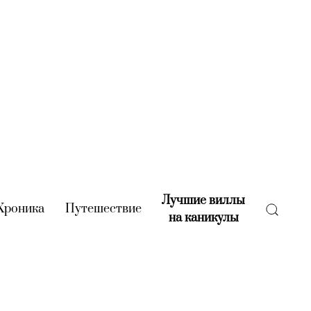
Лучшие виллы
rent)
Хроника
(current)
Путешествие
(current)
на каникулы
(current)