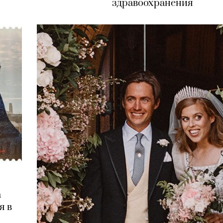
здравоохранения
а
я в