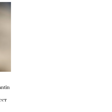
antin
й
ест