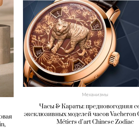
Механизмы
Часы & Караты: предновогодняя с
эксклюзивных моделей часов Vacheron C
овая
Métiers d’art Chinese Zodiac
n,