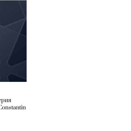
ерия
onstantin