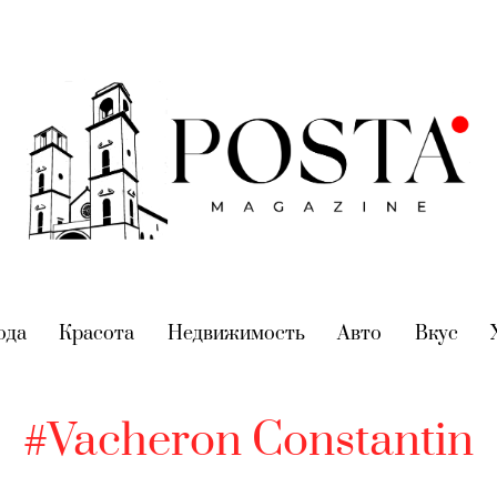
nt)
ода
(current)
Красота
(current)
Недвижимость
(current)
Авто
(current)
Вкус
(cur
#Vacheron Constantin