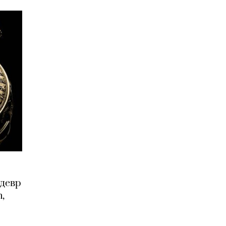
едевр
,