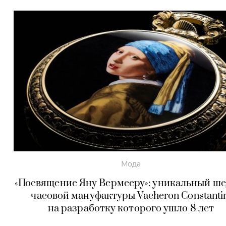
Мода
«Посвящение Яну Вермееру»: уникальный ш
часовой мануфактуры Vacheron Constantin
на разработку которого ушло 8 лет