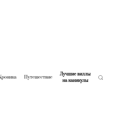
Лучшие виллы
rent)
Хроника
(current)
Путешествие
(current)
на каникулы
(current)