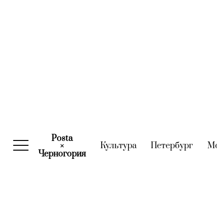
Posta
Культура
(current)
Петербург
(curre
М
×
Черногория
(current)