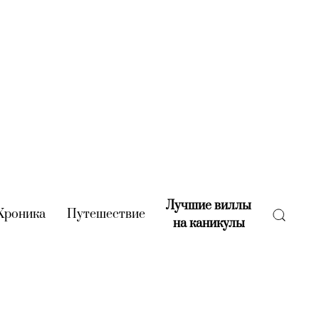
Лучшие виллы
rent)
Хроника
(current)
Путешествие
(current)
на каникулы
(current)