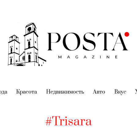
nt)
ода
(current)
Красота
(current)
Недвижимость
(current)
Авто
(current)
Вкус
(cur
#Trisara