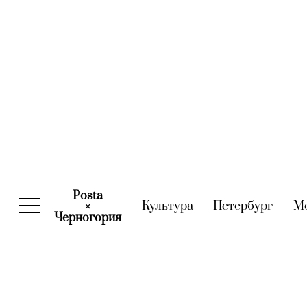
Posta
Культура
(current)
Петербург
(curre
М
×
Черногория
(current)