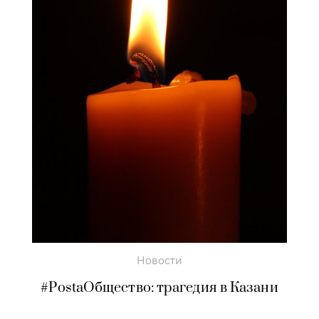
Новости
#PostaОбщество: трагедия в Казани