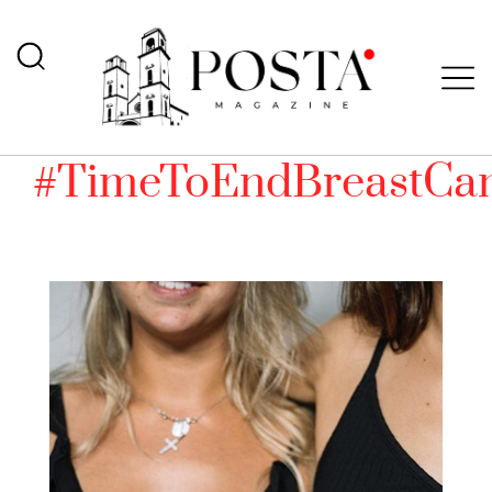
#TimeToEndBreastCa