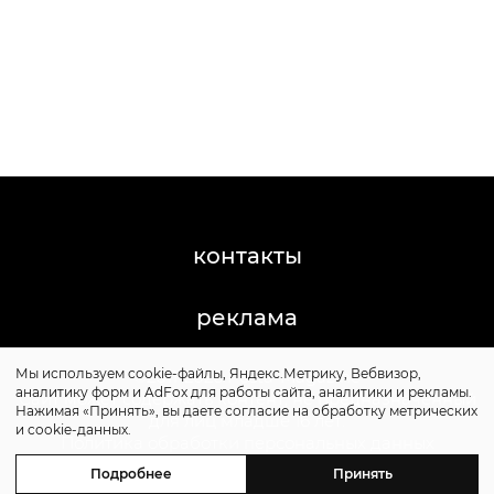
контакты
реклама
Мы используем cookie-файлы, Яндекс.Метрику, Вебвизор,
©2011-2026 Posta-Magazine
аналитику форм и AdFox для работы сайта, аналитики и рекламы.
Сайт может содержать контент, не предназначенный
Нажимая «Принять», вы даете согласие на обработку метрических
для лиц младше 16 лет.
и cookie-данных.
Политика обработки персональных данных
Политика cookie
Подробнее
Принять