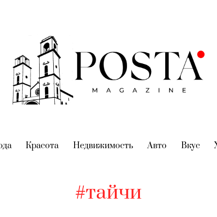
nt)
ода
(current)
Красота
(current)
Недвижимость
(current)
Авто
(current)
Вкус
(cur
#тайчи