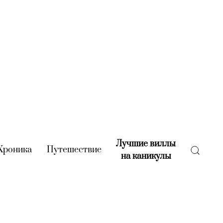
Лучшие виллы
rent)
Хроника
(current)
Путешествие
(current)
на каникулы
(current)