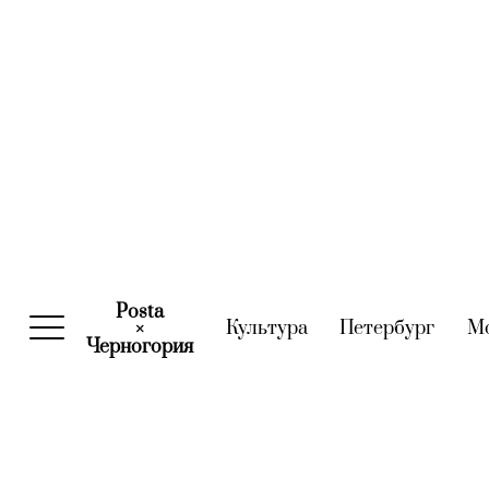
Posta
Культура
(current)
Петербург
(curre
М
×
Черногория
(current)