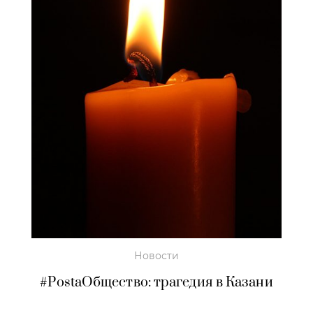
Новости
#PostaОбщество: трагедия в Казани