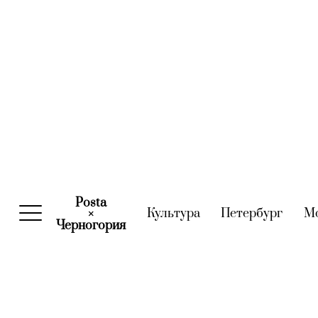
Posta
Культура
(current)
Петербург
(curre
М
×
Черногория
(current)