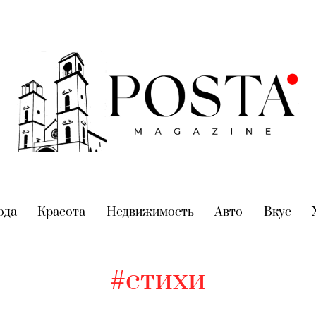
nt)
ода
(current)
Красота
(current)
Недвижимость
(current)
Авто
(current)
Вкус
(cur
#стихи