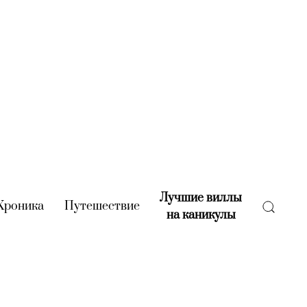
Лучшие виллы
rent)
Хроника
(current)
Путешествие
(current)
на каникулы
(current)