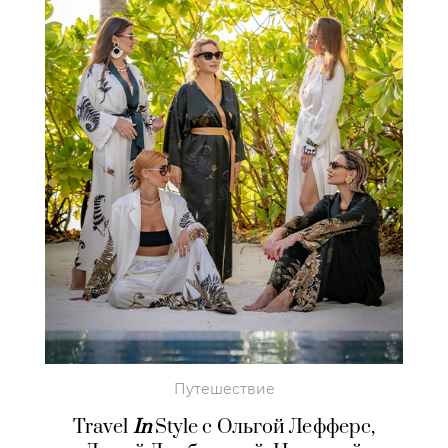
Путешествие
Travel
In
Style c Ольгой Лефферс,