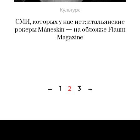
Культура
СМИ, которых у нас нет: итальянские
рокеры Måneskin — на обложке Flaunt
Magazine
←
1
2
3
→