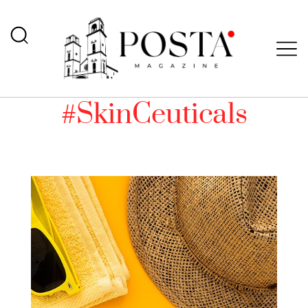
#SkinCeuticals