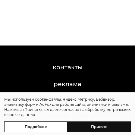
контакты
реклама
Мы используем cookie-файлы, Яндекс.Метрику, Вебвизор,
©2011-2026 Posta-Magazine
аналитику форм и AdFox для работы сайта, аналитики и рекламы.
Сайт может содержать контент, не предназначенный
Нажимая «Принять», вы даете согласие на обработку метрических
для лиц младше 16 лет.
и cookie-данных.
Политика обработки персональных данных
Политика cookie
Подробнее
Принять