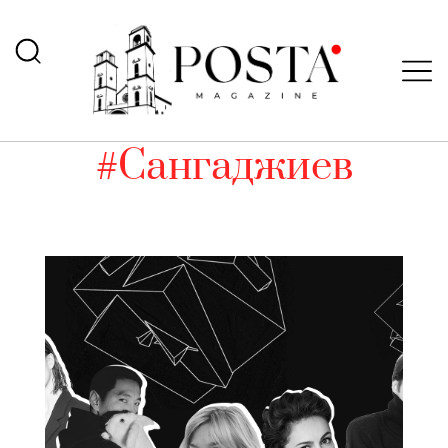
#Сангаджиев