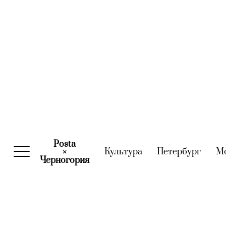
Posta
Культура
(current)
Петербург
(curre
М
×
Черногория
(current)