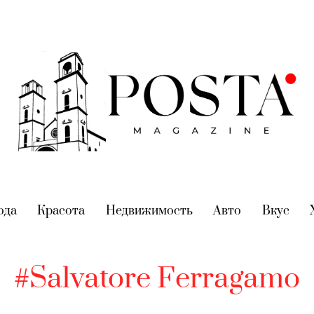
nt)
ода
(current)
Красота
(current)
Недвижимость
(current)
Авто
(current)
Вкус
(cur
#Salvatore Ferragamо