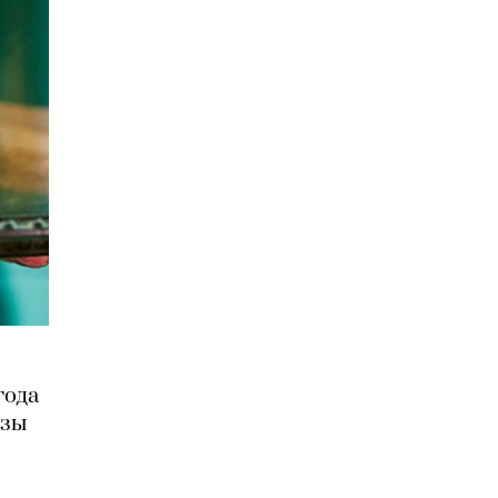
года
озы