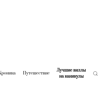
Лучшие виллы
rent)
Хроника
(current)
Путешествие
(current)
на каникулы
(current)