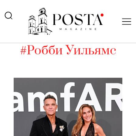
#Робби Уильямс