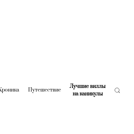
Лучшие виллы
rent)
Хроника
(current)
Путешествие
(current)
на каникулы
(current)