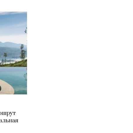
аршрут
иальная