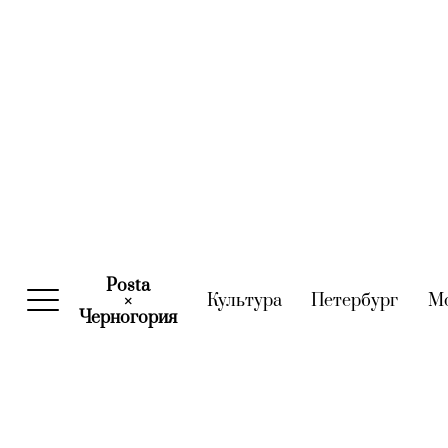
Posta
Культура
(current)
Петербург
(curre
М
×
Черногория
(current)