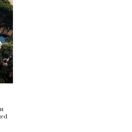
ки
ted