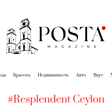
nt)
ода
(current)
Красота
(current)
Недвижимость
(current)
Авто
(current)
Вкус
(cur
#Resplendent Ceylon