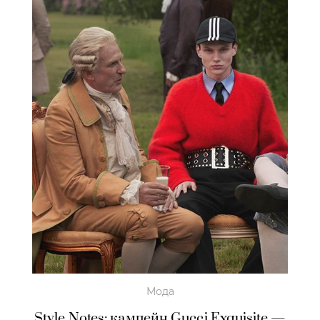
Мода
Style Notes: кампейн Gucci Exquisite —