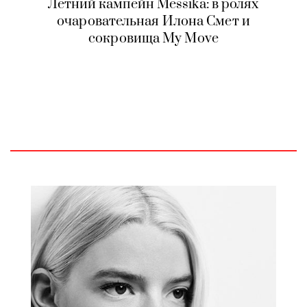
Летний кампейн Messika: в ролях
очаровательная Илона Смет и
сокровища My Move