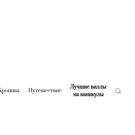
Лучшие виллы
rent)
Хроника
(current)
Путешествие
(current)
на каникулы
(current)