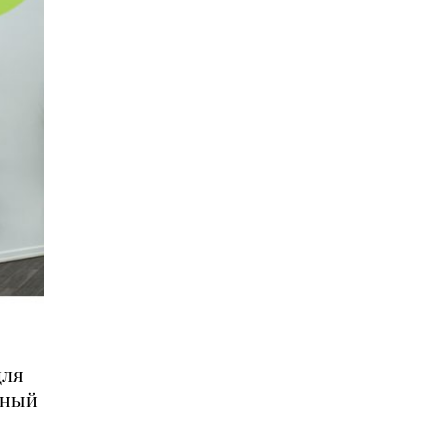
для
нный