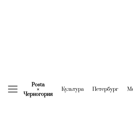
Posta
Культура
(current)
Петербург
(curre
М
×
Черногория
(current)