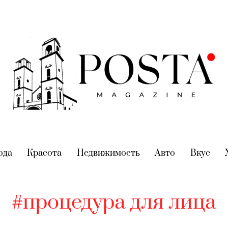
nt)
ода
(current)
Красота
(current)
Недвижимость
(current)
Авто
(current)
Вкус
(cur
#процедура для лица