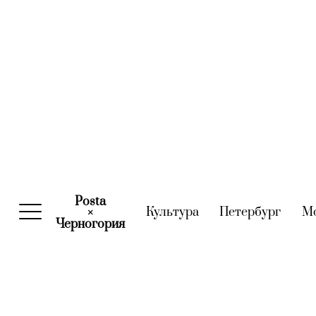
Posta
Культура
(current)
Петербург
(curre
М
×
Черногория
(current)