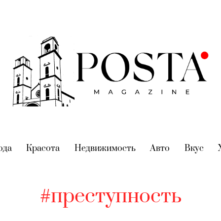
nt)
ода
(current)
Красота
(current)
Недвижимость
(current)
Авто
(current)
Вкус
(cur
#преступность