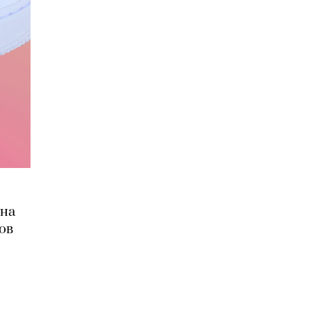
 на
ов