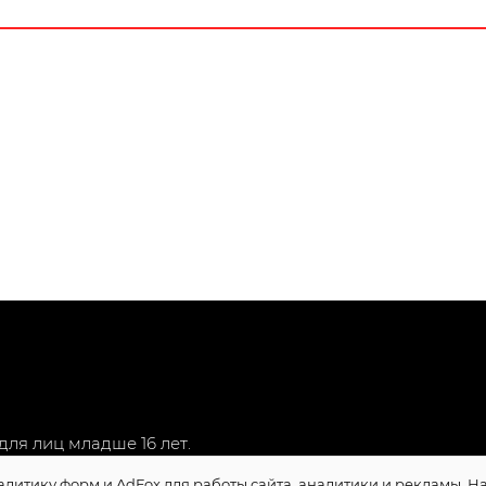
ля лиц младше 16 лет.
алитику форм и AdFox для работы сайта, аналитики и рекламы. 