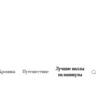
Лучшие виллы
rent)
Хроника
(current)
Путешествие
(current)
на каникулы
(current)