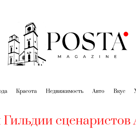
nt)
ода
(current)
Красота
(current)
Недвижимость
(current)
Авто
(current)
Вкус
(cur
 Гильдии сценаристов