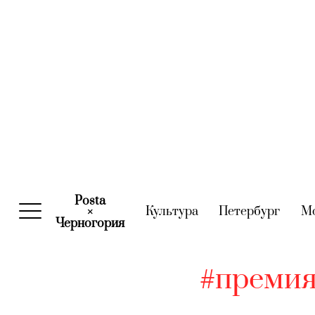
Posta
Культура
(current)
Петербург
(curre
М
×
Черногория
(current)
#премия