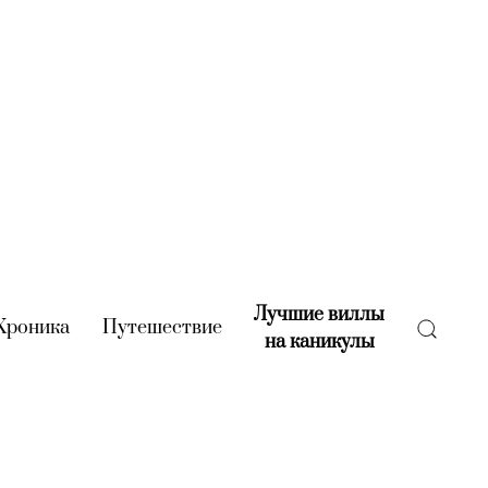
Лучшие виллы
rent)
Хроника
(current)
Путешествие
(current)
на каникулы
(current)