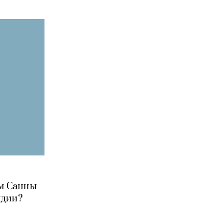
ом Санны
ндии?