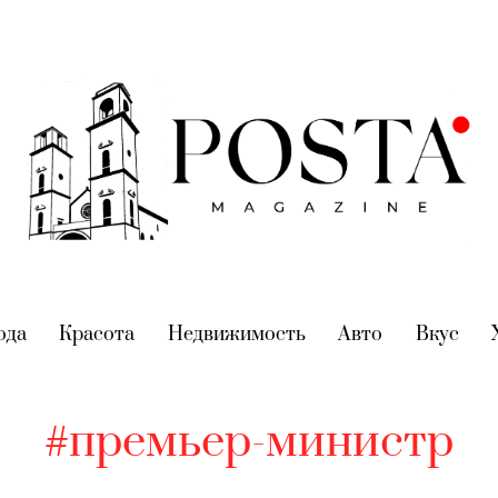
nt)
ода
(current)
Красота
(current)
Недвижимость
(current)
Авто
(current)
Вкус
(cur
#премьер-министр