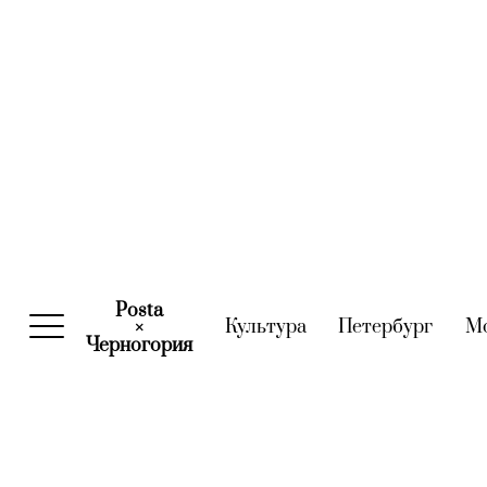
Posta
Культура
(current)
Петербург
(curre
М
×
Черногория
(current)