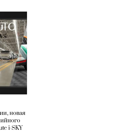
ии, новая
рийного
te i-SKY