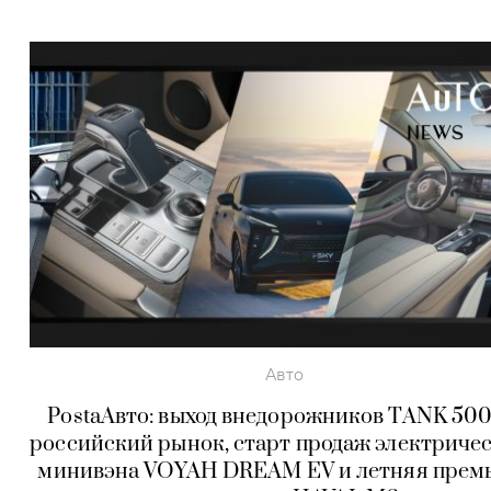
Авто
PostaАвто: выход внедорожников TANK 500
российский рынок, старт продаж электриче
минивэна VOYAH DREAM EV и летняя прем