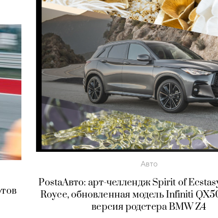
Авто
PostaАвто: арт-челлендж Spirit of Ecstasy
отов
Royce, обновленная модель Infiniti QX5
версия родстера BMW Z4