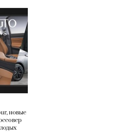
our, новые
оссовер
лодых