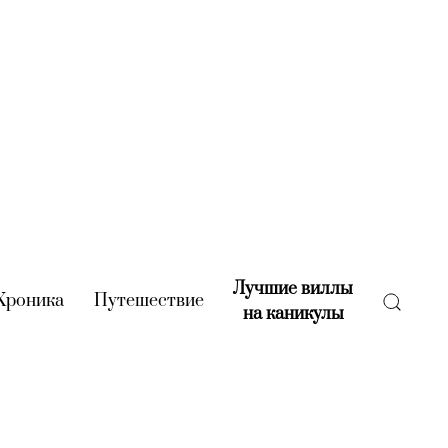
Лучшие виллы
rent)
Хроника
(current)
Путешествие
(current)
на каникулы
(current)