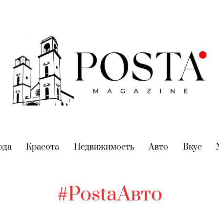
nt)
ода
(current)
Красота
(current)
Недвижимость
(current)
Авто
(current)
Вкус
(cur
#PostaАвто