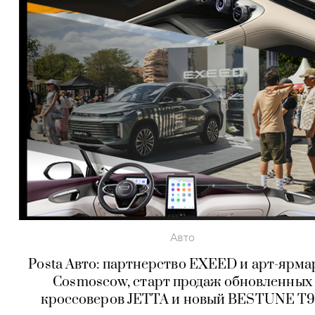
Авто
Posta Авто: партнерство EXEED и арт-ярм
Cosmoscow, старт продаж обновленных
кроссоверов JETTA и новый BESTUNE T