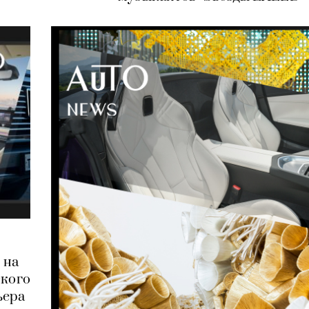
 на
ского
ьера