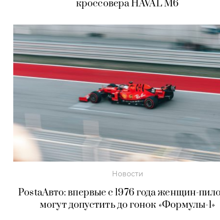
кроссовера HAVAL M6
Новости
PostaАвто: впервые с 1976 года женщин-пил
могут допустить до гонок «Формулы-1»