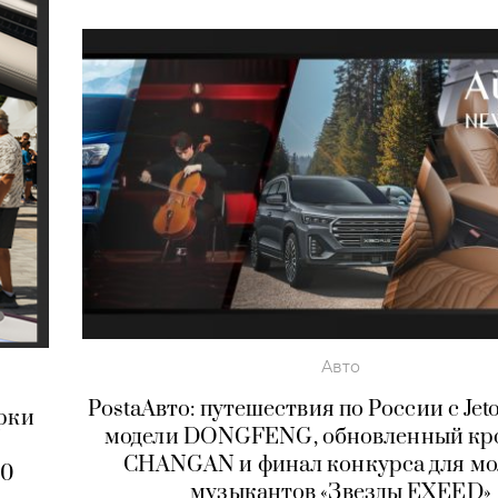
Авто
PostaАвто: путешествия по России с Jet
арки
модели DONGFENG, обновленный кр
CHANGAN и финал конкурса для мо
90
музыкантов «Звезды EXEED»