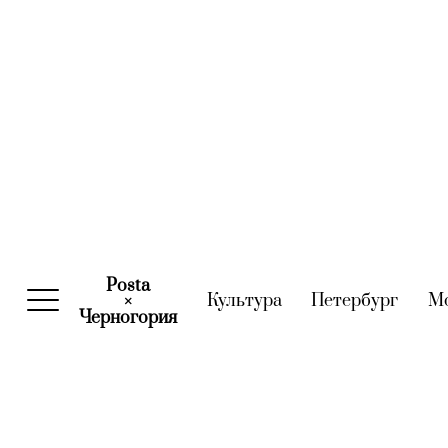
Posta
Культура
(current)
Петербург
(curre
М
×
Черногория
(current)