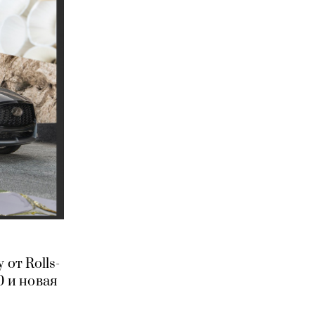
 от Rolls-
0 и новая