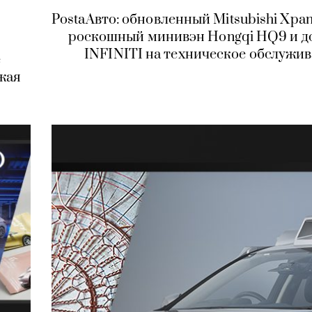
PostaАвто: обновленный Mitsubishi Xpan
роскошный минивэн Hongqi HQ9 и д
INFINITI на техническое обслужи
е
ежая