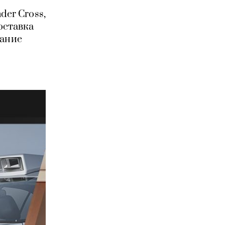
der Cross,
оставка
вание