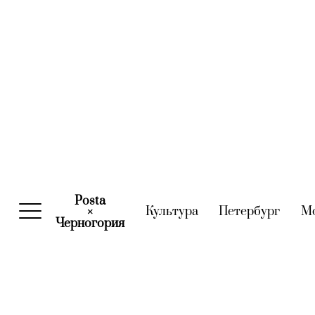
Posta
Культура
(current)
Петербург
(curre
М
×
Черногория
(current)