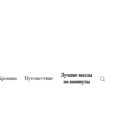
Лучшие виллы
rent)
Хроника
(current)
Путешествие
(current)
на каникулы
(current)