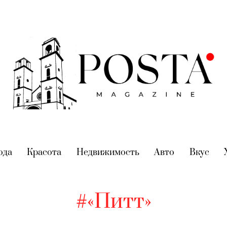
nt)
ода
(current)
Красота
(current)
Недвижимость
(current)
Авто
(current)
Вкус
(cur
#«Питт»