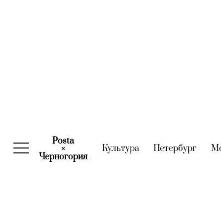
Posta
Культура
(current)
Петербург
(curre
М
×
Черногория
(current)