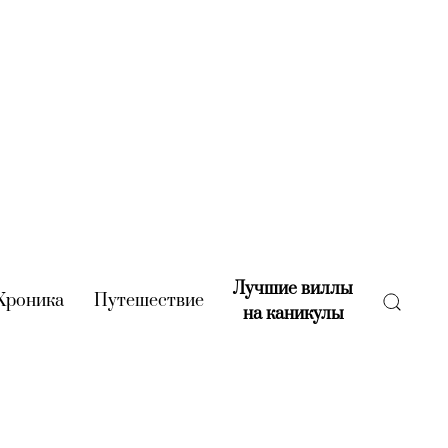
Лучшие виллы
rent)
Хроника
(current)
Путешествие
(current)
на каникулы
(current)