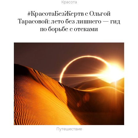
Красота
#КрасотаБезЖертв с Ольгой
Тарасовой: лето без лишнего — гид
по борьбе с отеками
Путешествие