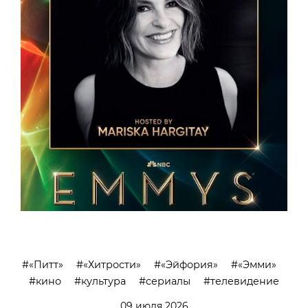
«Питт»
«Хитрости»
«Эйфория»
«Эмми»
кино
культура
сериалы
телевидение
09 июля 2026