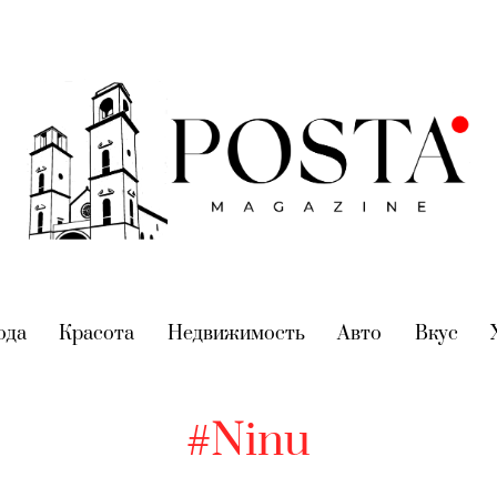
nt)
ода
(current)
Красота
(current)
Недвижимость
(current)
Авто
(current)
Вкус
(cur
#Ninu