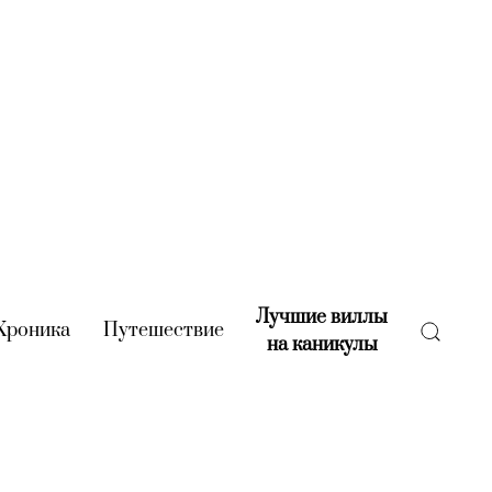
Лучшие виллы
rent)
Хроника
(current)
Путешествие
(current)
на каникулы
(current)