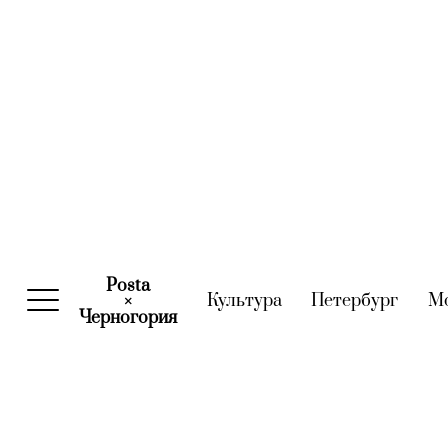
Posta
Культура
(current)
Петербург
(curre
М
×
Черногория
(current)