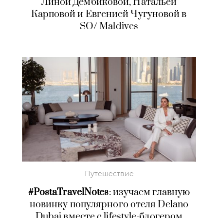
Линой Дембиковой, Натальей
Карповой и Евгенией Чугуновой в
SO/ Maldives
Путешествие
#PostaTravelNotes
: изучаем главную
новинку популярного отеля Delano
Dubai вместе с lifestyle-блогером