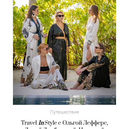
Путешествие
Travel
In
Style c Ольгой Лефферс,