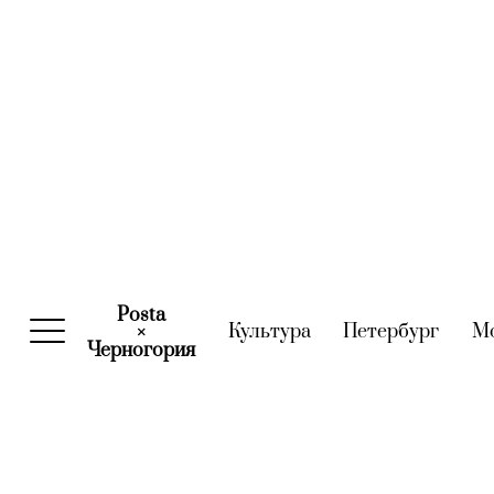
Posta
Культура
(current)
Петербург
(curre
М
×
Черногория
(current)