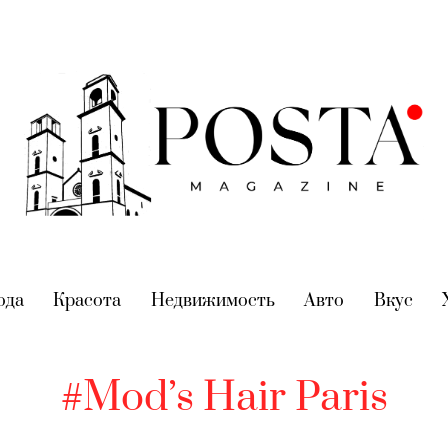
nt)
ода
(current)
Красота
(current)
Недвижимость
(current)
Авто
(current)
Вкус
(cur
#Mod’s Hair Paris