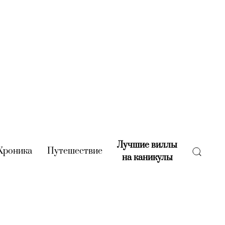
Лучшие виллы
rent)
Хроника
(current)
Путешествие
(current)
на каникулы
(current)