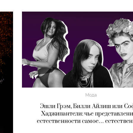
Мода
Эшли Грэм, Билли Айлиш или Со
Хаджипантели: чье представлени
естественности самое… естествен