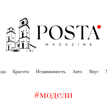
nt)
ода
(current)
Красота
(current)
Недвижимость
(current)
Авто
(current)
Вкус
(cur
#модели