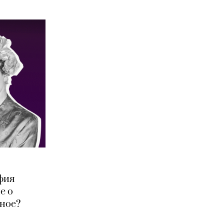
фия
е о
ное?