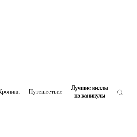
Лучшие виллы
rent)
Хроника
(current)
Путешествие
(current)
на каникулы
(current)