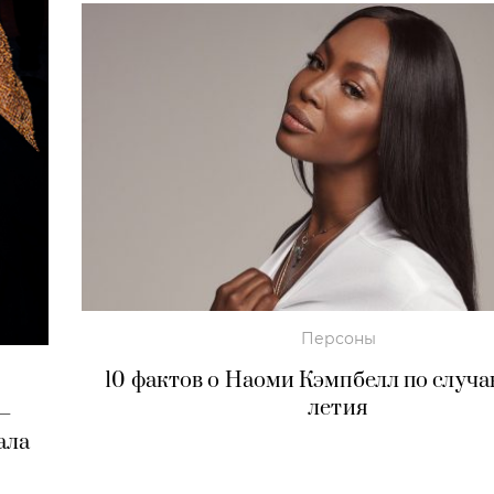
Персоны
10 фактов о Наоми Кэмпбелл по случа
летия
 —
ала