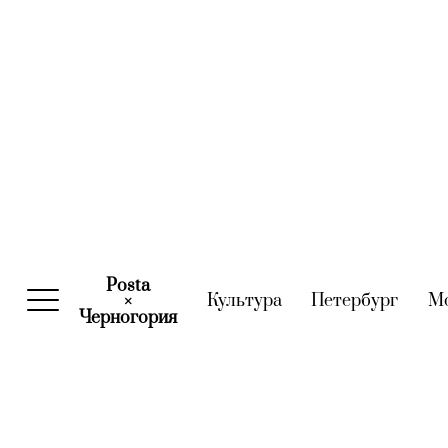
Posta
Культура
(current)
Петербург
(curre
М
×
Черногория
(current)