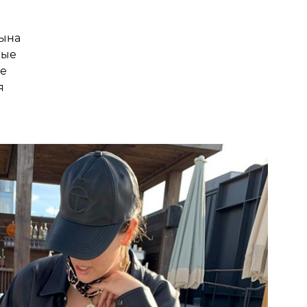
сына
ные
е
я