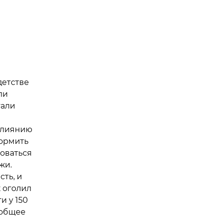
детстве
ли
тали
 влиянию
кормить
соваться
жи.
ть, и
к оголил
и у 150
еобщее