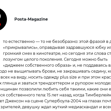
Posta-Magazine
то естественно — то не безобразно: этой фразой в 
«прикрывались», оправдывая задравшуюся юбку и
громкий смех в кинотеатре, но сегодня эти слова с
лозунгом целого поколения. Сегодня можно быть
«диджеем собственного образа» и, не поддаваясь
ордо не выщипывать брови, не закрашивать седину, 
всех на виду, носить одежду plus size и при этом кра
х глянца и зваться трендсеттером и рупором молоде
нщинам позволили любить себя такими, какие они ес
ся собственного тела: 15 лет назад, когда Тимберлей
ет Джексон на сцене Супербоула-2004 на глазах почт
зрителей, девушку ждал жуткий медиаскандал и вс