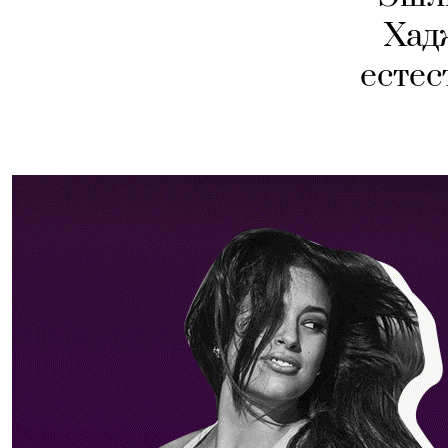
Хад
естес