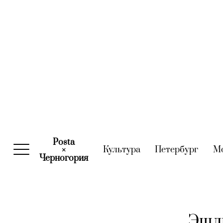
Posta
Культура
(current)
Петербург
(curre
М
×
Черногория
(current)
Эшли