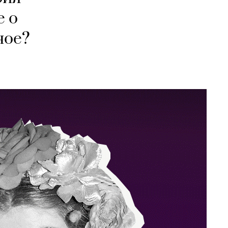
е о
ное?