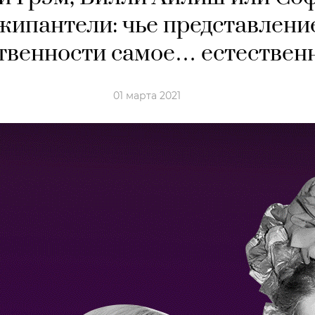
жипантели: чье представлени
твенности самое… естествен
01 марта 2021