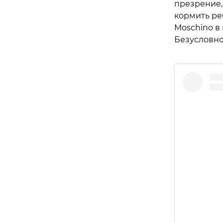
презрение,
кормить реб
Moschino в
Безусловно