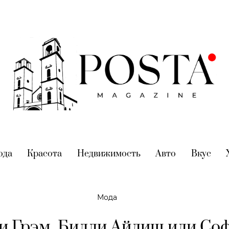
nt)
ода
(current)
Красота
(current)
Недвижимость
(current)
Авто
(current)
Вкус
(cur
Мода
 Грэм, Билли Айлиш или Со