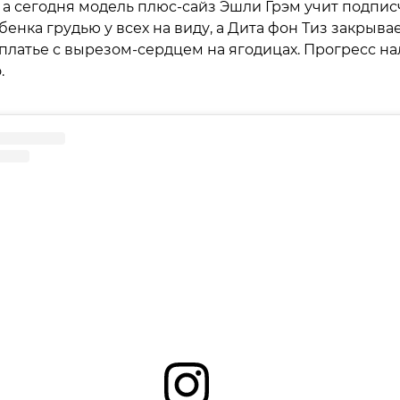
 а сегодня модель плюс-сайз Эшли Грэм учит подпи
енка грудью у всех на виду, а Дита фон Тиз закрыва
 платье с вырезом-сердцем на ягодицах. Прогресс н
.