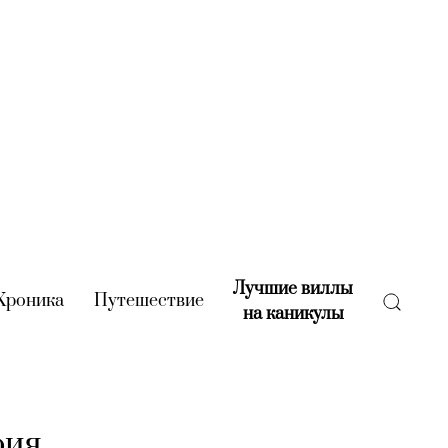
Лучшие виллы
rent)
Хроника
(current)
Путешествие
(current)
на каникулы
(current)
фия