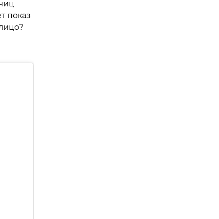
счиц
ет показ
алицо?