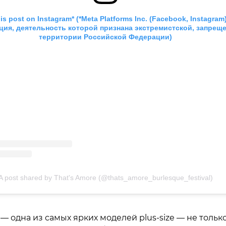
his post on Instagram
*
(
*
Meta Platforms Inc. (Facebook, Instagram
ция, деятельность которой признана экстремистской, запреще
территории Российской Федерации)
A post shared by That's Amore (@thats_amore_burlesque_festival)
— одна из самых ярких моделей plus-size — не только