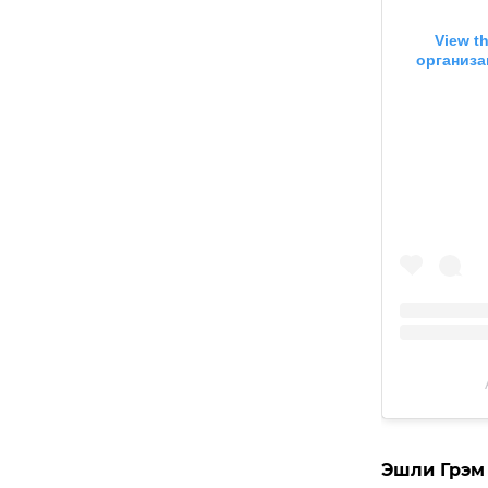
View t
организа
Эшли Грэм