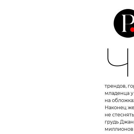
Ч
трендов, г
младенца у 
на обложка
Наконец же
не стеснять
грудь Джан
миллионов 