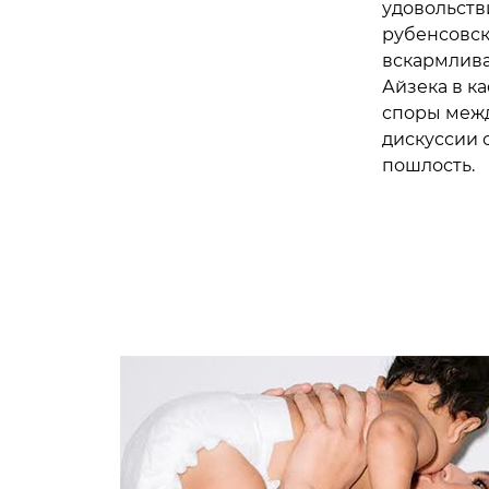
удовольств
рубенсовск
вскармлива
Айзека в к
споры межд
дискуссии о
пошлость.