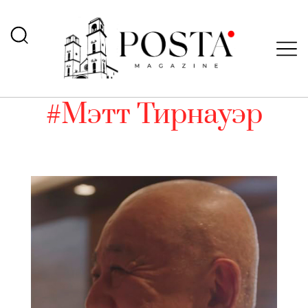
#Мэтт Тирнауэр