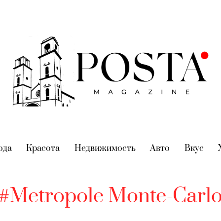
nt)
ода
(current)
Красота
(current)
Недвижимость
(current)
Авто
(current)
Вкус
(cur
#Metropole Monte-Carl