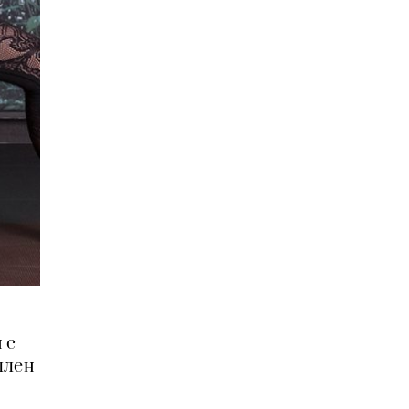
 с
ллен