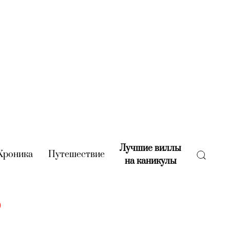
Лучшие виллы
rent)
Хроника
(current)
Путешествие
(current)
на каникулы
(current)
o