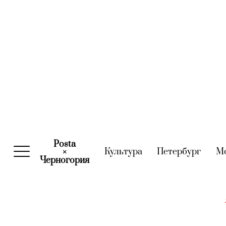
Posta
Культура
(current)
Петербург
(curre
М
×
Черногория
(current)