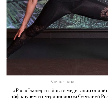
Стиль жизни
#PostaЭксперты: йога и медитации онлайн
лайф-коучем и нутрициологом Сесилией Ро