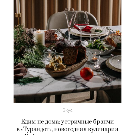
Вкус
Едим не дома: устричные бранчи
в «Турандот», новогодняя кулинария