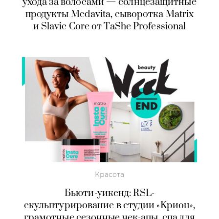
ухода за волосами — солнцезащитные
продукты Medavita, сыворотка Matrix
и Slavic Core от TaShe Professional
Красота
Бьюти-уикенд: RSL-
скульптурирование в студии «Kрион»,
грамотные сезонные чек-апы, спа для