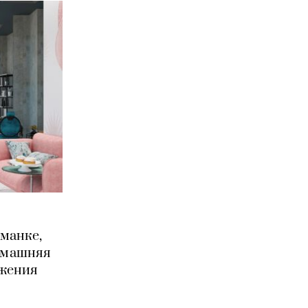
иманке,
домашняя
ожения