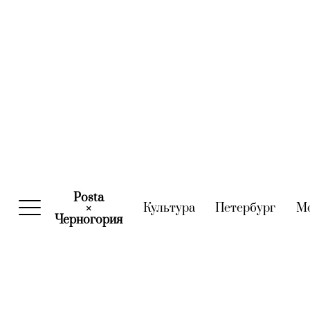
Posta
Культура
(current)
Петербург
(curre
М
×
Черногория
(current)