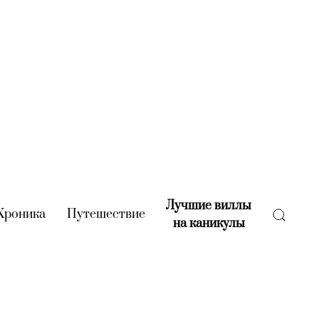
Лучшие виллы
rent)
Хроника
(current)
Путешествие
(current)
на каникулы
(current)