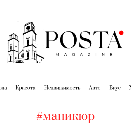
nt)
ода
(current)
Красота
(current)
Недвижимость
(current)
Авто
(current)
Вкус
(cur
#маникюр