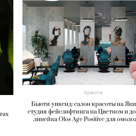
Красота
Бьюти-уикенд: салон красоты на Як
студия фейслифтинга на Цветном и 
тах
линейка Olos Age Positive для омол