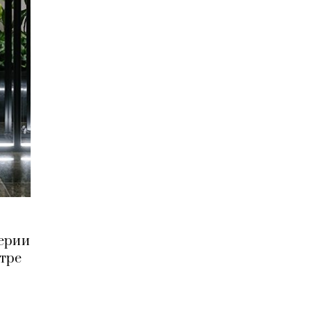
ерии
атре