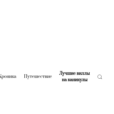
Лучшие виллы
rent)
Хроника
(current)
Путешествие
(current)
на каникулы
(current)