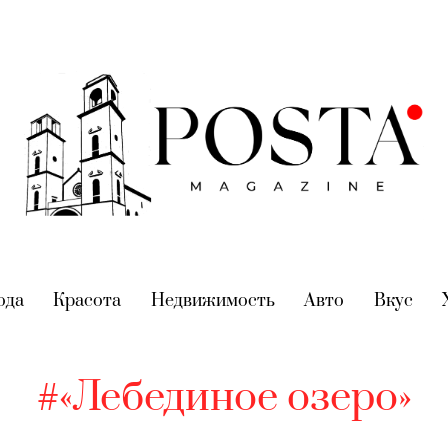
nt)
ода
(current)
Красота
(current)
Недвижимость
(current)
Авто
(current)
Вкус
(cur
#«Лебединое озеро»