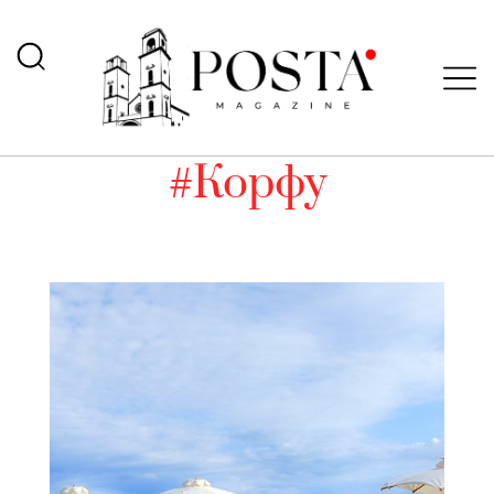
#Корфу