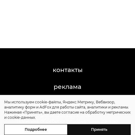
контакты
реклама
Мы используем cookie-файлы, Яндекс.Метрику, Вебвизор,
©2011-2026 Posta-Magazine
аналитику форм и AdFox для работы сайта, аналитики и рекламы.
Сайт может содержать контент, не предназначенный
Нажимая «Принять», вы даете согласие на обработку метрических
для лиц младше 16 лет.
и cookie-данных.
Политика обработки персональных данных
Политика cookie
Подробнее
Принять