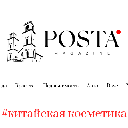
nt)
ода
(current)
Красота
(current)
Недвижимость
(current)
Авто
(current)
Вкус
(cur
#китайская косметика