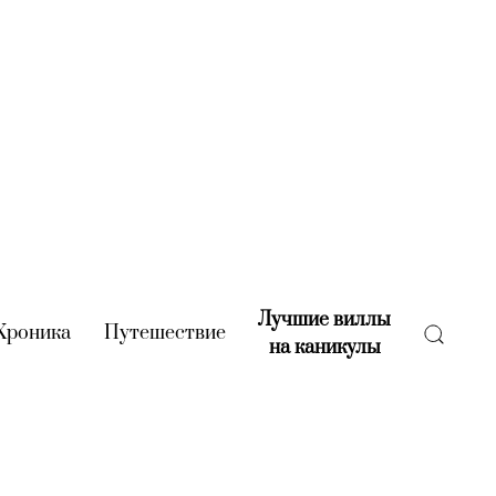
Лучшие виллы
rent)
Хроника
(current)
Путешествие
(current)
на каникулы
(current)