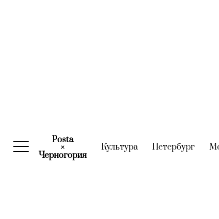
Posta
Культура
(current)
Петербург
(curre
М
×
Черногория
(current)