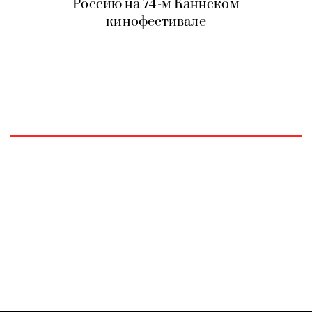
Россию на
74-м
Каннском
кинофестивале