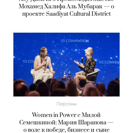
Мохамед Халифа Аль Мубарак — о
проекте Saadiyat Cultural District
Персоны
Women in Power c Милой
Семешкиной: Мария Шарапова —
о воле к победе, бизнесе и сыне