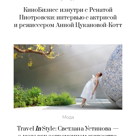
КиноБизнес изнутри с Ренатой
Пиотровски: интервью с актрисой
и режиссером Анной Цукановой-Котт
Мода
Travel
In
Style: Светлана Устинова —