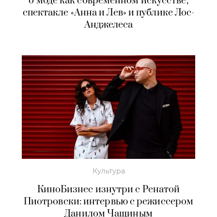
о моде как современном искусстве,
спектакле «Анна и Лев» и публике Лос-
Анджелеса
Культура
КиноБизнес изнутри с Ренатой
Пиотровски: интервью с режиссером
Данилом Чащиным